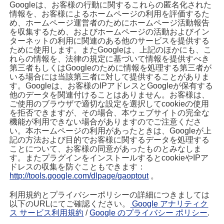
Googleは、お客様の行動に関するこれらの匿名化された
情報を、お客様によるホームページの利用を評価するた
め、ホームページ運営者のためにホームページ活動報告
を収集するため、およびホームページの活動およびイン
ターネットの利用に関連のある他のサービスを提供する
ために使用します。またGoogleは、上記のほかにも、こ
れらの情報を、法律の規定に基づいて情報を提供すべき
第三者もしくはGoogleのために情報を処理する第三者が
いる場合には当該第三者に対して提供することがありま
す。Googleは、お客様のIPアドレスとGoogleが保有する
他のデータを関連付けることはありません。お客様は、
ご使用のブラウザで適切な設定を選択してcookieの使用
を拒否できますが、その場合、本ウェブサイトの完全な
機能が利用できない場合がありますのでご注意くださ
い。本ホームページの利用があったときは、Googleが上
記の方法および目的でお客様に関するデータを処理する
ことについて、お客様の同意があったものとみなしま
す。またプラグインをインストールするとcookieやIPア
ドレスの収集を防ぐこともできます：
http://tools.google.com/dlpage/gaoptout
。
利用規約とプライバシーポリシーの詳細につきましては
以下のURLにてご確認ください。
Google アナリティク
ス サービス利用規約
/
Google のプライバシー ポリシー
.